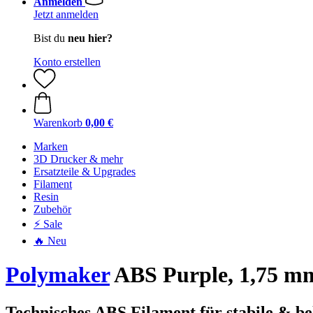
Anmelden
Jetzt anmelden
Bist du
neu hier?
Konto erstellen
Warenkorb
0,00 €
Marken
3D Drucker & mehr
Ersatzteile & Upgrades
Filament
Resin
Zubehör
⚡ Sale
🔥 Neu
Polymaker
ABS Purple, 1,75 mm
Technisches ABS Filament für stabile & be