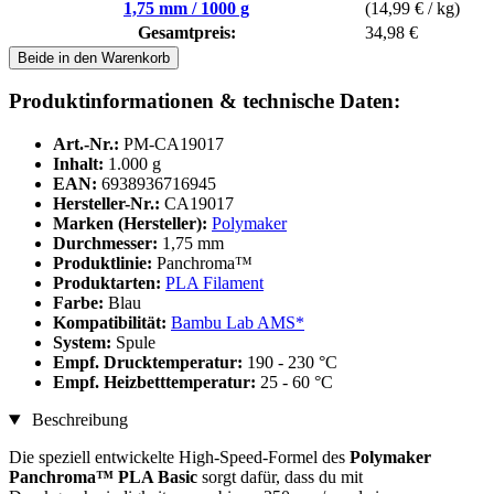
1,75 mm / 1000 g
(14,99 € / kg)
Gesamtpreis:
34,98 €
Beide in den Warenkorb
Produktinformationen & technische Daten:
Art.-Nr.:
PM-CA19017
Inhalt:
1.000 g
EAN:
6938936716945
Hersteller-Nr.:
CA19017
Marken (Hersteller):
Polymaker
Durchmesser:
1,75 mm
Produktlinie:
Panchroma™
Produktarten:
PLA Filament
Farbe:
Blau
Kompatibilität:
Bambu Lab AMS*
System:
Spule
Empf. Drucktemperatur:
190 - 230 °C
Empf. Heizbetttemperatur:
25 - 60 °C
Beschreibung
Die speziell entwickelte High-Speed-Formel des
Polymaker
Panchroma™ PLA Basic
sorgt dafür, dass du mit