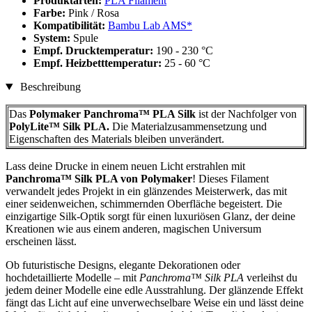
Produktarten:
PLA Filament
Farbe:
Pink / Rosa
Kompatibilität:
Bambu Lab AMS*
System:
Spule
Empf. Drucktemperatur:
190 - 230 °C
Empf. Heizbetttemperatur:
25 - 60 °C
Beschreibung
Das
Polymaker Panchroma™ PLA Silk
ist der Nachfolger von
PolyLite™ Silk PLA.
Die Materialzusammensetzung und
Eigenschaften des Materials bleiben unverändert.
Lass deine Drucke in einem neuen Licht erstrahlen mit
Panchroma™ Silk PLA von Polymaker
! Dieses Filament
verwandelt jedes Projekt in ein glänzendes Meisterwerk, das mit
einer seidenweichen, schimmernden Oberfläche begeistert. Die
einzigartige Silk-Optik sorgt für einen luxuriösen Glanz, der deine
Kreationen wie aus einem anderen, magischen Universum
erscheinen lässt.
Ob futuristische Designs, elegante Dekorationen oder
hochdetaillierte Modelle – mit
Panchroma™ Silk PLA
verleihst du
jedem deiner Modelle eine edle Ausstrahlung. Der glänzende Effekt
fängt das Licht auf eine unverwechselbare Weise ein und lässt deine