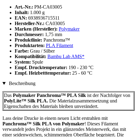
Art.-Nr.:
PM-CA03005
Inhalt:
1.000 g
EAN:
6938936715511
Hersteller-Nr.:
CA03005
Marken (Hersteller):
Polymaker
Durchmesser:
1,75 mm
Produktlinie:
Panchroma™
Produktarten:
PLA Filament
Farbe:
Grau / Silber
Kompatibilität:
Bambu Lab AMS*
System:
Spule
Empf. Drucktemperatur:
190 - 230 °C
Empf. Heizbetttemperatur:
25 - 60 °C
Beschreibung
Das
Polymaker Panchroma™ PLA Silk
ist der Nachfolger von
PolyLite™ Silk PLA.
Die Materialzusammensetzung und
Eigenschaften des Materials bleiben unverändert.
Lass deine Drucke in einem neuen Licht erstrahlen mit
Panchroma™ Silk PLA von Polymaker
! Dieses Filament
verwandelt jedes Projekt in ein glänzendes Meisterwerk, das mit
einer seidenweichen, schimmernden Oberfläche begeistert. Die