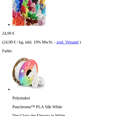
24,99 €
(
24,99 € / kg
, inkl. 19% MwSt.
-
zzgl. Versand
)
Farbe:
Polymaker
Panchroma™ PLA Silk White
Der Glanz der Eleganz in White