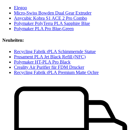
Elegoo
Micro-Swiss Bowden Dual Gear Extruder
Anycubic Kobra S1 ACE 2 Pro Combo
Polymaker PolyTerra PLA Sapphire Blue
Polymaker PLA Pro Blue-Green
Neuheiten:
Recycling Fabrik rPLA Schimmernde Statue
Prusament PLA Jet Black Refill (NFC)
Polymaker HT-PLA Pro Black
Creality Air Purifier für FDM Drucker
Recycling Fabrik rPLA Premium Matte Ochre