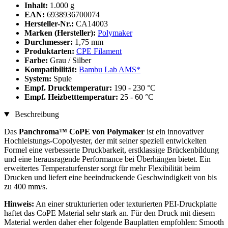
Inhalt:
1.000 g
EAN:
6938936700074
Hersteller-Nr.:
CA14003
Marken (Hersteller):
Polymaker
Durchmesser:
1,75 mm
Produktarten:
CPE Filament
Farbe:
Grau / Silber
Kompatibilität:
Bambu Lab AMS*
System:
Spule
Empf. Drucktemperatur:
190 - 230 °C
Empf. Heizbetttemperatur:
25 - 60 °C
Beschreibung
Das
Panchroma™ CoPE von Polymaker
ist ein innovativer
Hochleistungs-Copolyester, der mit seiner speziell entwickelten
Formel eine verbesserte Druckbarkeit, erstklassige Brückenbildung
und eine herausragende Performance bei Überhängen bietet. Ein
erweitertes Temperaturfenster sorgt für mehr Flexibilität beim
Drucken und liefert eine beeindruckende Geschwindigkeit von bis
zu 400 mm/s.
Hinweis:
An einer strukturierten oder texturierten PEI-Druckplatte
haftet das CoPE Material sehr stark an. Für den Druck mit diesem
Material werden daher eher folgende Bauplatten empfohlen: Smooth