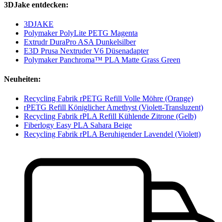
3DJake entdecken:
3DJAKE
Polymaker PolyLite PETG Magenta
Extrudr DuraPro ASA Dunkelsilber
E3D Prusa Nextruder V6 Düsenadapter
Polymaker Panchroma™ PLA Matte Grass Green
Neuheiten:
Recycling Fabrik rPETG Refill Volle Möhre (Orange)
rPETG Refill Königlicher Amethyst (Violett-Transluzent)
Recycling Fabrik rPLA Refill Kühlende Zitrone (Gelb)
Fiberlogy Easy PLA Sahara Beige
Recycling Fabrik rPLA Beruhigender Lavendel (Violett)