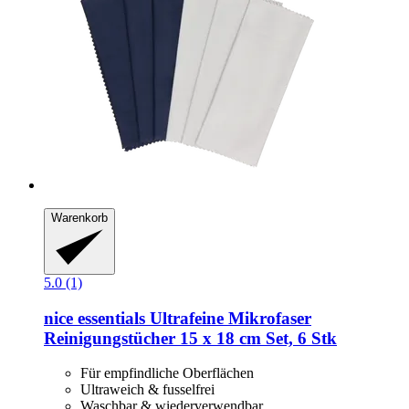
Warenkorb
5.0 (1)
nice essentials
Ultrafeine Mikrofaser
Reinigungstücher 15 x 18 cm Set, 6 Stk
Für empfindliche Oberflächen
Ultraweich & fusselfrei
Waschbar & wiederverwendbar