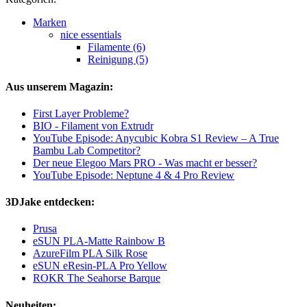
Marken
nice essentials
Filamente (6)
Reinigung (5)
Aus unserem Magazin:
First Layer Probleme?
BIO - Filament von Extrudr
YouTube Episode: Anycubic Kobra S1 Review – A True
Bambu Lab Competitor?
Der neue Elegoo Mars PRO - Was macht er besser?
YouTube Episode: Neptune 4 & 4 Pro Review
3DJake entdecken:
Prusa
eSUN PLA-Matte Rainbow B
AzureFilm PLA Silk Rose
eSUN eResin-PLA Pro Yellow
ROKR The Seahorse Barque
Neuheiten: