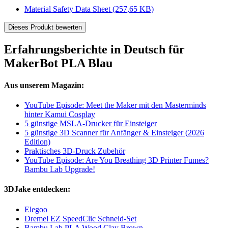
Material Safety Data Sheet
(257,65 KB)
Dieses Produkt bewerten
Erfahrungsberichte in Deutsch für
MakerBot PLA Blau
Aus unserem Magazin:
YouTube Episode: Meet the Maker mit den Masterminds
hinter Kamui Cosplay
5 günstige MSLA-Drucker für Einsteiger
5 günstige 3D Scanner für Anfänger & Einsteiger (2026
Edition)
Praktisches 3D-Druck Zubehör
YouTube Episode: Are You Breathing 3D Printer Fumes?
Bambu Lab Upgrade!
3DJake entdecken:
Elegoo
Dremel EZ SpeedClic Schneid-Set
Bambu Lab PLA Wood Clay Brown