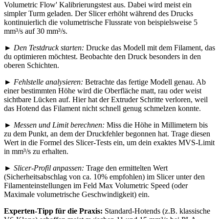
Volumetric Flow' Kalibrierungstest aus. Dabei wird meist ein
simpler Turm geladen. Der Slicer erhöht während des Drucks
kontinuierlich die volumetrische Flussrate von beispielsweise 5
mm³/s auf 30 mm³/s.
►
Den Testdruck starten:
Drucke das Modell mit dem Filament, das
du optimieren möchtest. Beobachte den Druck besonders in den
oberen Schichten.
►
Fehlstelle analysieren:
Betrachte das fertige Modell genau. Ab
einer bestimmten Höhe wird die Oberfläche matt, rau oder weist
sichtbare Lücken auf. Hier hat der Extruder Schritte verloren, weil
das Hotend das Filament nicht schnell genug schmelzen konnte.
►
Messen und Limit berechnen:
Miss die Höhe in Millimetern bis
zu dem Punkt, an dem der Druckfehler begonnen hat. Trage diesen
Wert in die Formel des Slicer-Tests ein, um dein exaktes MVS-Limit
in mm³/s zu erhalten.
►
Slicer-Profil anpassen:
Trage den ermittelten Wert
(Sicherheitsabschlag von ca. 10% empfohlen) im Slicer unter den
Filamenteinstellungen im Feld Max Volumetric Speed (oder
Maximale volumetrische Geschwindigkeit) ein.
Experten-Tipp für die Praxis:
Standard-Hotends (z.B. klassische