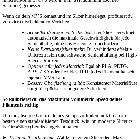
Sekunde) gemessen.
Wenn du dein MVS kennst und im Slicer hinterlegst, profitierst du
von vier entscheidenden Vorteilen:
Schneller drucken mit Sicherheit
: Der Slicer berechnet
automatisch die maximale Geschwindigkeit für jede
Schichthöhe, ohne das Hotend zu überfordern.
Keine Extrusionsfehler mehr
: Du verhinderst effektiv
Unterextrusion und schwache Schichthaftung bei High-
Speed-Drucken.
Optimiert für jedes Material
: Egal ob PLA, PETG,
ABS, ASA oder flexibles TPU; jedes Filament hat sein
eigenes MVS-Limit.
B
essere Oberflächenqualität
: Konsistenter Materialfluss
sorgt für spürbar homogenere Schichten.
So kalibrierst du das Maximum Volumetric Speed deines
Filaments richtig
Um die absolute Grenze deines Setups zu finden, nutzt man am
besten einen standardisierten Testdruck, wie ihn moderne Slicer (z.
B. OrcaSlicer) bereits eingebaut haben.
►
Testmodell vorbereiten:
Wähle in deinem Slicer den 'Max