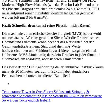
V6-Klone) schaffen meist zwischen 11 und 15 mm³/s bei PLA.
Moderne High-Flow-Hotends (wie das Bambu Lab Hotend oder
das Phaetus Dragon) erreichen problemlos 24 bis 32 mm³/s. TPU
muss aufgrund seiner Flexibilität deutlich langsamer gedruckt
werden (oft nur 3 bis 6 mm³/s).
Fazit: Schneller drucken ist reine Physik – nicht Raten!
Die maximale volumetrische Geschwindigkeit (MVS) ist der wohl
unterschätzteste Wert im gesamten Slicer. Wer die Grenzen seines
Hotends und Filaments kennt, beendet das Rätselraten bei den
Geschwindigkeitsreglern. Statt blind die mm/s-Werte
hochzuschrauben und Fehldrucke zu riskieren, sorgt ein einmal
kalibriertes MVS-Limit dafür, dass dein Drucker in jeder Situation
automatisch am absoluten, aber sicheren Limit arbeitet.
Das Beste daran? Die Kalibrierung dauert inklusive Testdruck kaum
mehr als 20 Minuten, spart dir in Zukunft aber stundenlose
Fehlersuchen bei unterextrudierten Bauteilen!
Temperature Tower in OrcaSlicer: Schluss mit Stringing &
schwacher Schichthaftung
Kleine Schrift im 3D-Druck verbessern:
So werden Texte endlich lesbar!