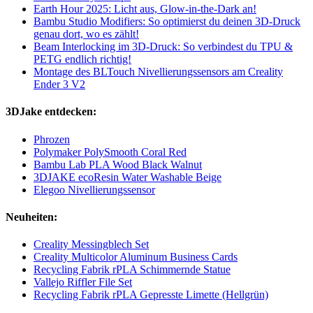
Earth Hour 2025: Licht aus, Glow-in-the-Dark an!
Bambu Studio Modifiers: So optimierst du deinen 3D-Druck
genau dort, wo es zählt!
Beam Interlocking im 3D-Druck: So verbindest du TPU &
PETG endlich richtig!
Montage des BLTouch Nivellierungssensors am Creality
Ender 3 V2
3DJake entdecken:
Phrozen
Polymaker PolySmooth Coral Red
Bambu Lab PLA Wood Black Walnut
3DJAKE ecoResin Water Washable Beige
Elegoo Nivellierungssensor
Neuheiten:
Creality Messingblech Set
Creality Multicolor Aluminum Business Cards
Recycling Fabrik rPLA Schimmernde Statue
Vallejo Riffler File Set
Recycling Fabrik rPLA Gepresste Limette (Hellgrün)