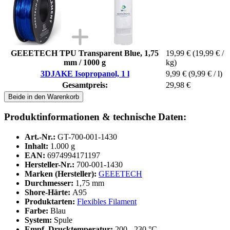
GEEETECH TPU Transparent Blue, 1,75
19,99 €
(19,99 € /
mm / 1000 g
kg)
3DJAKE Isopropanol, 1 l
9,99 €
(9,99 € / l)
Gesamtpreis:
29,98 €
Beide in den Warenkorb
Produktinformationen & technische Daten:
Art.-Nr.:
GT-700-001-1430
Inhalt:
1.000 g
EAN:
6974994171197
Hersteller-Nr.:
700-001-1430
Marken (Hersteller):
GEEETECH
Durchmesser:
1,75 mm
Shore-Härte:
A95
Produktarten:
Flexibles Filament
Farbe:
Blau
System:
Spule
Empf. Drucktemperatur:
200 - 230 °C