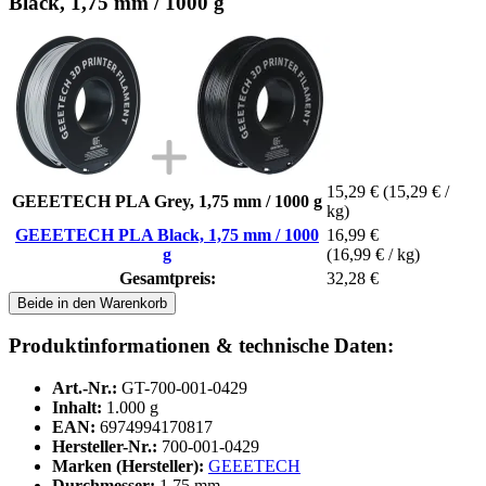
Black, 1,75 mm / 1000 g
15,29 €
(15,29 € /
GEEETECH PLA Grey, 1,75 mm / 1000 g
kg)
GEEETECH PLA Black, 1,75 mm / 1000
16,99 €
g
(16,99 € / kg)
Gesamtpreis:
32,28 €
Beide in den Warenkorb
Produktinformationen & technische Daten:
Art.-Nr.:
GT-700-001-0429
Inhalt:
1.000 g
EAN:
6974994170817
Hersteller-Nr.:
700-001-0429
Marken (Hersteller):
GEEETECH
Durchmesser:
1,75 mm