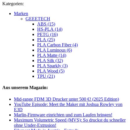
Kategorien:
Marken
GEEETECH
ABS (15)
HS-PLA (14)
PETG (16)
PLA (25)
PLA Carbon Fiber (4)
PLA Luminous (6)
PLA Matte (14)
PLA Silk (32)
PLA Sparkly (3)
PLA Wood (5)
TPU (21)
Aus unserem Magazin:
Mid-range FDM 3D Drucker unter 500 €! (2025 Edition)
YouTube Episode: Meet the Maker mit Joshua Rowley von
E3D
Marlin-Firmware einrichten und zum Laufen bringen!
Maximum Volumetric Speed (MVS): So druckst du schneller
ohne Under-Extrusion!