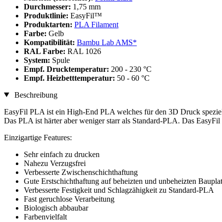
Durchmesser:
1,75 mm
Produktlinie:
EasyFil™
Produktarten:
PLA Filament
Farbe:
Gelb
Kompatibilität:
Bambu Lab AMS*
RAL Farbe:
RAL 1026
System:
Spule
Empf. Drucktemperatur:
200 - 230 °C
Empf. Heizbetttemperatur:
50 - 60 °C
Beschreibung
EasyFil PLA ist ein High-End PLA welches für den 3D Druck speziel
Das PLA ist härter aber weniger starr als Standard-PLA. Das EasyFil
Einzigartige Features:
Sehr einfach zu drucken
Nahezu Verzugsfrei
Verbesserte Zwischenschichthaftung
Gute Erstschichthaftung auf beheizten und unbeheizten Baupla
Verbesserte Festigkeit und Schlagzähigkeit zu Standard-PLA
Fast geruchlose Verarbeitung
Biologisch abbaubar
Farbenvielfalt