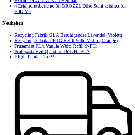
Extrudr PLA NX2 Matt Hellblau
4 Erfahrungsberichte für BROZZL Düse Stahl gehärtet für
E3D V6
Neuheiten:
Recycling Fabrik rPLA Beruhigender Lavendel (Violett)
Recycling Fabrik rPETG Refill Volle Möhre (Orange)
Prusament PLA Vanilla White Refill (NFC)
Protopasta Red Quantum Dots HTPLA
BIQU Panda Tap P2