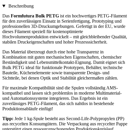
Beschreibung
Das
Formfutura Bulk PETG
ist ein hochwertiges PETG-Filament
für den zuverlässigen Einsatz in Serienfertigung, Prototyping und
professionellen 3D-Druckumgebungen. Gefertigt in der EU, wurde
dieses Filament speziell für kostenoptimierte
Hochvolumenproduktion entwickelt – mit gleichbleibender Qualität,
stabilen Druckeigenschaften und hoher Prozesssicherheit.
Das Material überzeugt durch eine hohe Transparenz in
Kombination mit guten mechanischen Eigenschaften, chemischer
Beständigkeit und Lebensmittelkontakt-Eignung. Damit eignet sich
Bulk PETG ideal für funktionale Prototypen, Behälter, technische
Bauteile, Küchenelemente sowie transparente Design- und
Sichtteile, bei denen Optik und Stabilität gleichermaßen zählen.
Für maximale Kompatibilität sind die Spulen vollständig AMS-
kompatibel und lassen sich problemlos in moderne Multimaterial-
und Automationssysteme integrieren. Das Ergebnis ist ein
zuverlässiges PETG-Filament, das sich nahtlos in bestehende
Produktionsabläufe einfügt!
Tipp:
Jede 1 kg-Spule besteht aus Second-Life-Polypropylen (PP)
aus recycelten Konsumgütern. Die Verpackung aus recycelter Pappe
unterstützt einen ressourcenschonenden Produktionskreislauf.