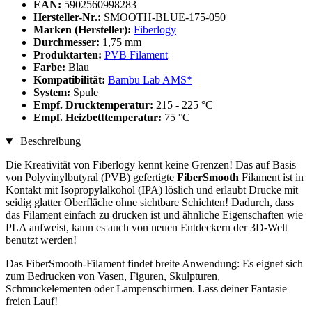
EAN:
5902560998283
Hersteller-Nr.:
SMOOTH-BLUE-175-050
Marken (Hersteller):
Fiberlogy
Durchmesser:
1,75 mm
Produktarten:
PVB Filament
Farbe:
Blau
Kompatibilität:
Bambu Lab AMS*
System:
Spule
Empf. Drucktemperatur:
215 - 225 °C
Empf. Heizbetttemperatur:
75 °C
Beschreibung
Die Kreativität von Fiberlogy kennt keine Grenzen! Das auf Basis
von Polyvinylbutyral (PVB) gefertigte
FiberSmooth
Filament ist in
Kontakt mit Isopropylalkohol (IPA) löslich und erlaubt Drucke mit
seidig glatter Oberfläche ohne sichtbare Schichten! Dadurch, dass
das Filament einfach zu drucken ist und ähnliche Eigenschaften wie
PLA aufweist, kann es auch von neuen Entdeckern der 3D-Welt
benutzt werden!
Das FiberSmooth-Filament findet breite Anwendung: Es eignet sich
zum Bedrucken von Vasen, Figuren, Skulpturen,
Schmuckelementen oder Lampenschirmen. Lass deiner Fantasie
freien Lauf!