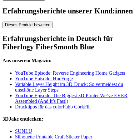
Erfahrungsberichte unserer Kund:innen
Dieses Produkt bewerten
Erfahrungsberichte in Deutsch für
Fiberlogy FiberSmooth Blue
Aus unserem Magazin:
YouTube Episode: Reverse Engineering Home Gadgets
YouTube Episode: HueForge
Variable Layer Height im 3D-Druck: So vermeidest du
unschöne Layer Steps
YouTube Episode: The Biggest 3D Printer We’ve EVER
Assembled (And It’s Fast!)
Drucktipps für das colorFabb CorkFill
3DJake entdecken:
SUNLU
Silhouette Printable Craft Sticker Paper