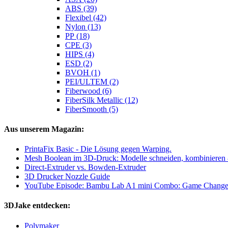
ABS (39)
Flexibel (42)
Nylon (13)
PP (18)
CPE (3)
HIPS (4)
ESD (2)
BVOH (1)
PEI/ULTEM (2)
Fiberwood (6)
FiberSilk Metallic (12)
FiberSmooth (5)
Aus unserem Magazin:
PrintaFix Basic - Die Lösung gegen Warping.
Mesh Boolean im 3D-Druck: Modelle schneiden, kombiniere
Direct-Extruder vs. Bowden-Extruder
3D Drucker Nozzle Guide
YouTube Episode: Bambu Lab A1 mini Combo: Game Change
3DJake entdecken:
Polymaker