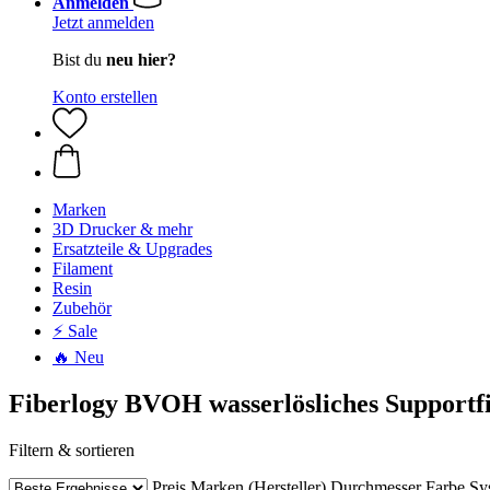
Anmelden
Jetzt anmelden
Bist du
neu hier?
Konto erstellen
Marken
3D Drucker & mehr
Ersatzteile & Upgrades
Filament
Resin
Zubehör
⚡ Sale
🔥 Neu
Fiberlogy BVOH wasserlösliches Supportf
Filtern & sortieren
Preis
Marken (Hersteller)
Durchmesser
Farbe
Sy