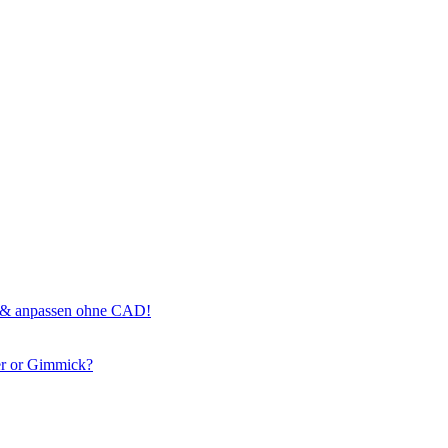
n & anpassen ohne CAD!
r or Gimmick?