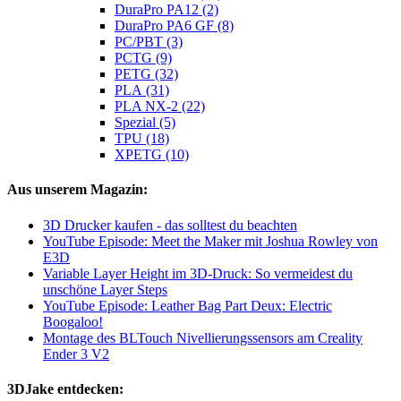
DuraPro PA12 (2)
DuraPro PA6 GF (8)
PC/PBT (3)
PCTG (9)
PETG (32)
PLA (31)
PLA NX-2 (22)
Spezial (5)
TPU (18)
XPETG (10)
Aus unserem Magazin:
3D Drucker kaufen - das solltest du beachten
YouTube Episode: Meet the Maker mit Joshua Rowley von
E3D
Variable Layer Height im 3D-Druck: So vermeidest du
unschöne Layer Steps
YouTube Episode: Leather Bag Part Deux: Electric
Boogaloo!
Montage des BLTouch Nivellierungssensors am Creality
Ender 3 V2
3DJake entdecken: