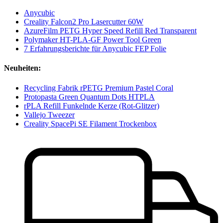
Anycubic
Creality Falcon2 Pro Lasercutter 60W
AzureFilm PETG Hyper Speed Refill Red Transparent
Polymaker HT-PLA-GF Power Tool Green
7 Erfahrungsberichte für Anycubic FEP Folie
Neuheiten:
Recycling Fabrik rPETG Premium Pastel Coral
Protopasta Green Quantum Dots HTPLA
rPLA Refill Funkelnde Kerze (Rot-Glitzer)
Vallejo Tweezer
Creality SpacePi SE Filament Trockenbox