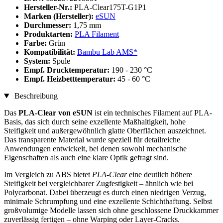
Hersteller-Nr.:
PLA-Clear175T-G1P1
Marken (Hersteller):
eSUN
Durchmesser:
1,75 mm
Produktarten:
PLA Filament
Farbe:
Grün
Kompatibilität:
Bambu Lab AMS*
System:
Spule
Empf. Drucktemperatur:
190 - 230 °C
Empf. Heizbetttemperatur:
45 - 60 °C
Beschreibung
Das
PLA-Clear von eSUN
ist ein technisches Filament auf PLA-
Basis, das sich durch seine exzellente Maßhaltigkeit, hohe
Steifigkeit und außergewöhnlich glatte Oberflächen auszeichnet.
Das transparente Material wurde speziell für detailreiche
Anwendungen entwickelt, bei denen sowohl mechanische
Eigenschaften als auch eine klare Optik gefragt sind.
Im Vergleich zu ABS bietet
PLA-Clear
eine deutlich höhere
Steifigkeit bei vergleichbarer Zugfestigkeit – ähnlich wie bei
Polycarbonat. Dabei überzeugt es durch einen niedrigen Verzug,
minimale Schrumpfung und eine exzellente Schichthaftung. Selbst
großvolumige Modelle lassen sich ohne geschlossene Druckkammer
zuverlässig fertigen – ohne Warping oder Layer-Cracks.