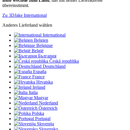
Bitte wechsle zum Land
, das mit deiner Lieferadresse
übereinstimmt.
Zu 3DJake International
Anderes Lieferland wählen
International
Belgien
Belgique
België
България
Česká republika
Deutschland
España
France
Hrvatska
Ireland
Italia
Magyar
Nederland
Österreich
Polska
Portugal
Slovenija
Slovensko