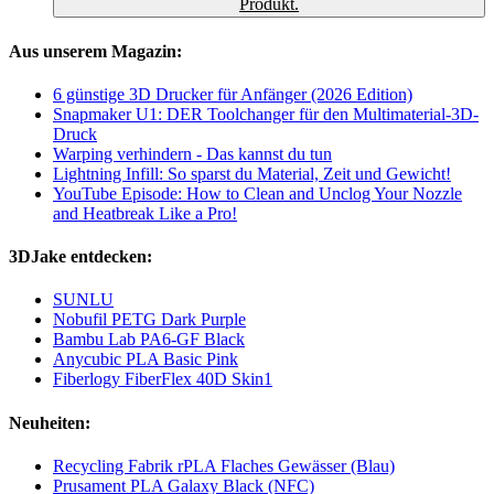
Produkt.
Aus unserem Magazin:
6 günstige 3D Drucker für Anfänger (2026 Edition)
Snapmaker U1: DER Toolchanger für den Multimaterial-3D-
Druck
Warping verhindern - Das kannst du tun
Lightning Infill: So sparst du Material, Zeit und Gewicht!
YouTube Episode: How to Clean and Unclog Your Nozzle
and Heatbreak Like a Pro!
3DJake entdecken:
SUNLU
Nobufil PETG Dark Purple
Bambu Lab PA6-GF Black
Anycubic PLA Basic Pink
Fiberlogy FiberFlex 40D Skin1
Neuheiten:
Recycling Fabrik rPLA Flaches Gewässer (Blau)
Prusament PLA Galaxy Black (NFC)