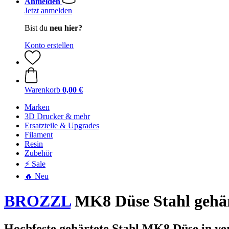
Anmelden
Jetzt anmelden
Bist du
neu hier?
Konto erstellen
Warenkorb
0,00 €
Marken
3D Drucker & mehr
Ersatzteile & Upgrades
Filament
Resin
Zubehör
⚡ Sale
🔥 Neu
BROZZL
MK8 Düse Stahl gehär
Hochfeste gehärtete Stahl MK8 Düse in v