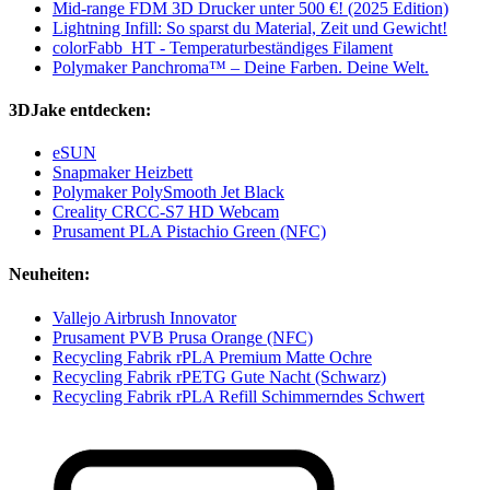
Mid-range FDM 3D Drucker unter 500 €! (2025 Edition)
Lightning Infill: So sparst du Material, Zeit und Gewicht!
colorFabb_HT - Temperaturbeständiges Filament
Polymaker Panchroma™ – Deine Farben. Deine Welt.
3DJake entdecken:
eSUN
Snapmaker Heizbett
Polymaker PolySmooth Jet Black
Creality CRCC-S7 HD Webcam
Prusament PLA Pistachio Green (NFC)
Neuheiten:
Vallejo Airbrush Innovator
Prusament PVB Prusa Orange (NFC)
Recycling Fabrik rPLA Premium Matte Ochre
Recycling Fabrik rPETG Gute Nacht (Schwarz)
Recycling Fabrik rPLA Refill Schimmerndes Schwert