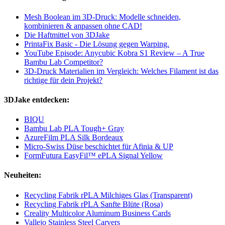
Mesh Boolean im 3D-Druck: Modelle schneiden,
kombinieren & anpassen ohne CAD!
Die Haftmittel von 3DJake
PrintaFix Basic - Die Lösung gegen Warping.
YouTube Episode: Anycubic Kobra S1 Review – A True
Bambu Lab Competitor?
3D-Druck Materialien im Vergleich: Welches Filament ist das
richtige für dein Projekt?
3DJake entdecken:
BIQU
Bambu Lab PLA Tough+ Gray
AzureFilm PLA Silk Bordeaux
Micro-Swiss Düse beschichtet für Afinia & UP
FormFutura EasyFil™ ePLA Signal Yellow
Neuheiten:
Recycling Fabrik rPLA Milchiges Glas (Transparent)
Recycling Fabrik rPLA Sanfte Blüte (Rosa)
Creality Multicolor Aluminum Business Cards
Vallejo Stainless Steel Carvers