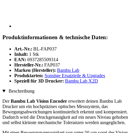
Produktinformationen & technische Daten:
Art.-Nr.:
BL-FAP037
Inhalt:
1 Stk
EAN:
6937285509314
Hersteller-Nr.:
FAP037
Marken (Hersteller):
Bambu Lab
Produktarten:
Sonstige Ersatzteile & Upgrades
Speziell für 3D Drucker:
Bambu Lab X2D
Beschreibung
Der
Bambu Lab Vision Encoder
erweitert deinen Bambu Lab
Drucker um ein hochpräzises optisches Messsystem, das
Bewegungsabweichungen kontinuierlich erkennt und kompensiert.
Dadurch wird die Druckgenauigkeit auf ein neues Niveau gehoben
und selbst kleinste mechanische Toleranzen werden ausgeglichen.
Mit einer Bewegungsgenauigkeit von unter 50 μm sorgt der Vision