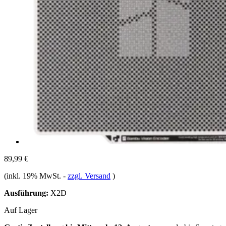
89,99 €
(inkl. 19% MwSt.
-
zzgl. Versand
)
Ausführung:
X2D
Auf Lager