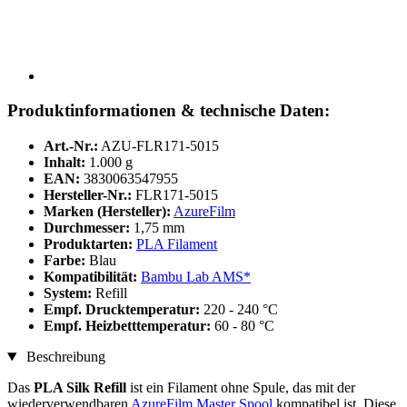
Produktinformationen & technische Daten:
Art.-Nr.:
AZU-FLR171-5015
Inhalt:
1.000 g
EAN:
3830063547955
Hersteller-Nr.:
FLR171-5015
Marken (Hersteller):
AzureFilm
Durchmesser:
1,75 mm
Produktarten:
PLA Filament
Farbe:
Blau
Kompatibilität:
Bambu Lab AMS*
System:
Refill
Empf. Drucktemperatur:
220 - 240 °C
Empf. Heizbetttemperatur:
60 - 80 °C
Beschreibung
Das
PLA Silk Refill
ist ein Filament ohne Spule, das mit der
wiederverwendbaren
AzureFilm Master Spool
kompatibel ist. Diese