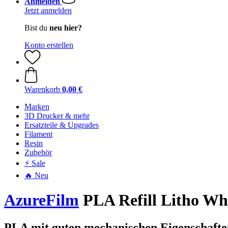
Anmelden
Jetzt anmelden
Bist du
neu hier?
Konto erstellen
Warenkorb
0,00 €
Marken
3D Drucker & mehr
Ersatzteile & Upgrades
Filament
Resin
Zubehör
⚡ Sale
🔥 Neu
AzureFilm
PLA Refill Litho Whi
PLA mit guten mechanischen Eigenschafte