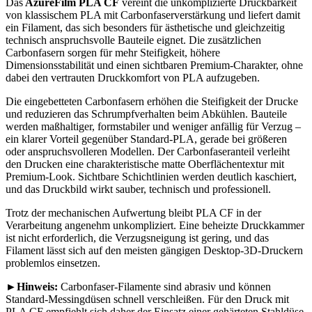
Das
AzureFilm PLA CF
vereint die unkomplizierte Druckbarkeit
von klassischem PLA mit Carbonfaserverstärkung und liefert damit
ein Filament, das sich besonders für ästhetische und gleichzeitig
technisch anspruchsvolle Bauteile eignet. Die zusätzlichen
Carbonfasern sorgen für mehr Steifigkeit, höhere
Dimensionsstabilität und einen sichtbaren Premium-Charakter, ohne
dabei den vertrauten Druckkomfort von PLA aufzugeben.
Die eingebetteten Carbonfasern erhöhen die Steifigkeit der Drucke
und reduzieren das Schrumpfverhalten beim Abkühlen. Bauteile
werden maßhaltiger, formstabiler und weniger anfällig für Verzug –
ein klarer Vorteil gegenüber Standard-PLA, gerade bei größeren
oder anspruchsvolleren Modellen. Der Carbonfaseranteil verleiht
den Drucken eine charakteristische matte Oberflächentextur mit
Premium-Look. Sichtbare Schichtlinien werden deutlich kaschiert,
und das Druckbild wirkt sauber, technisch und professionell.
Trotz der mechanischen Aufwertung bleibt PLA CF in der
Verarbeitung angenehm unkompliziert. Eine beheizte Druckkammer
ist nicht erforderlich, die Verzugsneigung ist gering, und das
Filament lässt sich auf den meisten gängigen Desktop-3D-Druckern
problemlos einsetzen.
►Hinweis:
Carbonfaser-Filamente sind abrasiv und können
Standard-Messingdüsen schnell verschleißen. Für den Druck mit
PLA CF empfiehlt sich daher der Einsatz einer gehärteten Stahldüse,