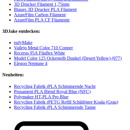
3D Drucker Filament 1,75mm
Blaues 3D Drucker PLA Filament
AzureFilm Carbon Filament
AzureFilm PLA CF Filamente
3DJake entdecken:
eufyMake
Vallejo Metal Color 710 Copper
Recreus 95A Filaflex White
Model Color 125 Ockergelb Dunkel (Desert Yellow) (977)
Elegoo Neptune 4
Neuheiten:
Recycling Fabrik rPLA Schimmernde Nacht
Prusament PLA Blend Royal Blue (NFC)
Polymaker HT-PLA Pro Blue
Recycling Fabrik rPETG Refill Schläfriger Koala (Grau)
Recycling Fabrik rPLA Schimmernde Tanne