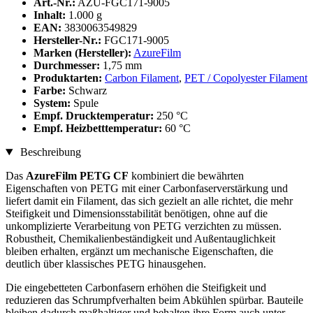
Art.-Nr.:
AZU-FGC171-9005
Inhalt:
1.000 g
EAN:
3830063549829
Hersteller-Nr.:
FGC171-9005
Marken (Hersteller):
AzureFilm
Durchmesser:
1,75 mm
Produktarten:
Carbon Filament
,
PET / Copolyester Filament
Farbe:
Schwarz
System:
Spule
Empf. Drucktemperatur:
250 °C
Empf. Heizbetttemperatur:
60 °C
Beschreibung
Das
AzureFilm PETG CF
kombiniert die bewährten
Eigenschaften von PETG mit einer Carbonfaserverstärkung und
liefert damit ein Filament, das sich gezielt an alle richtet, die mehr
Steifigkeit und Dimensionsstabilität benötigen, ohne auf die
unkomplizierte Verarbeitung von PETG verzichten zu müssen.
Robustheit, Chemikalienbeständigkeit und Außentauglichkeit
bleiben erhalten, ergänzt um mechanische Eigenschaften, die
deutlich über klassisches PETG hinausgehen.
Die eingebetteten Carbonfasern erhöhen die Steifigkeit und
reduzieren das Schrumpfverhalten beim Abkühlen spürbar. Bauteile
bleiben dadurch maßhaltiger und behalten ihre Form auch unter