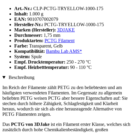
Art.-Nr.:
CLP-PCTG-TRYELLOW-1000-175
Inhalt:
1.000 g
EAN:
9010707002079
Hersteller-Nr.:
PCTG-TRYELLOW-1000-175
Marken (Hersteller):
3DJAKE
Durchmesser:
1,75 mm
Produktarten:
PCTG Filament
Farbe:
Transparent, Gelb
Kompatibilität:
Bambu Lab AMS*
System:
Spule
Empf. Drucktemperatur:
250 - 270 °C
Empf. Heizbetttemperatur:
90 - 110 °C
Beschreibung
Im Reich der Filamente zählt PETG zu den beliebtesten und am
häufigsten verwendeten Filamenten. Im Gegensatz zu allgemein
beliebten PETG weisen PCTG aber bessere Eigenschaften auf: Sie
stechen durch höhere Zähigkeit, Schlagfestigkeit und Klarheit
heraus, wodurch sie sich als eine herausragende Alternative von
PETG Filamenten zeigen.
Das
PCTG von 3DJake
ist ein Filament erster Klasse, welches sich
zusätzlich durch hohe Chemikalienbeständigkeit, großen