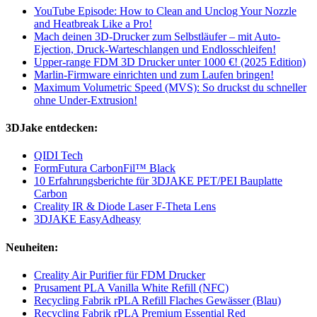
YouTube Episode: How to Clean and Unclog Your Nozzle
and Heatbreak Like a Pro!
Mach deinen 3D-Drucker zum Selbstläufer – mit Auto-
Ejection, Druck-Warteschlangen und Endlosschleifen!
Upper-range FDM 3D Drucker unter 1000 €! (2025 Edition)
Marlin-Firmware einrichten und zum Laufen bringen!
Maximum Volumetric Speed (MVS): So druckst du schneller
ohne Under-Extrusion!
3DJake entdecken:
QIDI Tech
FormFutura CarbonFil™ Black
10 Erfahrungsberichte für 3DJAKE PET/PEI Bauplatte
Carbon
Creality IR & Diode Laser F-Theta Lens
3DJAKE EasyAdheasy
Neuheiten:
Creality Air Purifier für FDM Drucker
Prusament PLA Vanilla White Refill (NFC)
Recycling Fabrik rPLA Refill Flaches Gewässer (Blau)
Recycling Fabrik rPLA Premium Essential Red