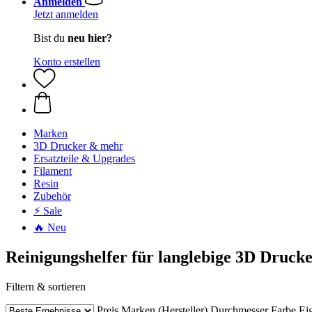
Anmelden
Jetzt anmelden
Bist du
neu hier?
Konto erstellen
Marken
3D Drucker & mehr
Ersatzteile & Upgrades
Filament
Resin
Zubehör
⚡ Sale
🔥 Neu
Reinigungshelfer für langlebige 3D Druck
Filtern & sortieren
Preis
Marken (Hersteller)
Durchmesser
Farbe
Ei