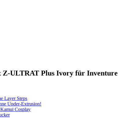
x Z-ULTRAT Plus Ivory für Inventure
ne Layer Steps
hne Under-Extrusion!
r Kamui Cosplay
ucker