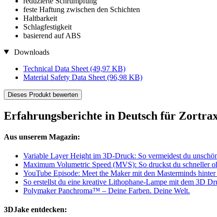
reduzierte Schrumpfung
feste Haftung zwischen den Schichten
Haltbarkeit
Schlagfestigkeit
basierend auf ABS
Downloads
Technical Data Sheet
(49,97 KB)
Material Safety Data Sheet
(96,98 KB)
Dieses Produkt bewerten
Erfahrungsberichte in Deutsch für Zortra
Aus unserem Magazin:
Variable Layer Height im 3D-Druck: So vermeidest du unschö
Maximum Volumetric Speed (MVS): So druckst du schneller o
YouTube Episode: Meet the Maker mit den Masterminds hinte
So erstellst du eine kreative Lithophane-Lampe mit dem 3D Dr
Polymaker Panchroma™ – Deine Farben. Deine Welt.
3DJake entdecken: