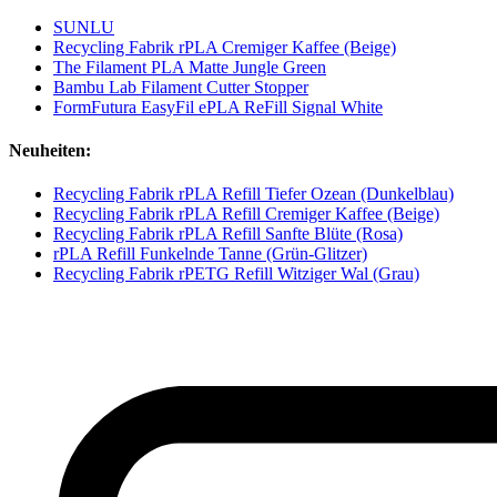
SUNLU
Recycling Fabrik rPLA Cremiger Kaffee (Beige)
The Filament PLA Matte Jungle Green
Bambu Lab Filament Cutter Stopper
FormFutura EasyFil ePLA ReFill Signal White
Neuheiten:
Recycling Fabrik rPLA Refill Tiefer Ozean (Dunkelblau)
Recycling Fabrik rPLA Refill Cremiger Kaffee (Beige)
Recycling Fabrik rPLA Refill Sanfte Blüte (Rosa)
rPLA Refill Funkelnde Tanne (Grün-Glitzer)
Recycling Fabrik rPETG Refill Witziger Wal (Grau)