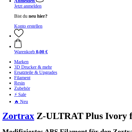
Anmelden
Jetzt anmelden
Bist du
neu hier?
Konto erstellen
Warenkorb
0,00 €
Marken
3D Drucker & mehr
Ersatzteile & Upgrades
Filament
Resin
Zubehör
⚡ Sale
🔥 Neu
Zortrax
Z-ULTRAT Plus Ivory f
Modifiziertes ABS Filament für den Zortra