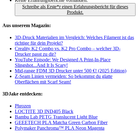
Keine Erfahrungsberichte vorhanden.
Schreibe als Erste*r einen Erfahrungsbericht für dieses
Produkt.
Aus unserem Magazin:
3D-Druck Materialien im Vergleich: Welches Filament ist das
richtige für dein Projekt?
Creality K2 Combo vs. K2 Pro Combo – welcher 3D-
Drucker passt zu dir?
YouTube Episode: We Designed A Print-In-Place
Slingshot...And It Is Scary!
Mid-range FDM 3D Drucker unter 500 €! (2025 Edition)
Z-Seam Linien vermeiden: So bekommst du glatte
Oberflächen mit Scarf Seam!
3DJake entdecken:
Phrozen
LOCTITE 3D IND405 Black
Bambu Lab PETG Translucent Light Blue
GEEETECH PLA Matcha Green Carbon Fiber
Polymaker Panchroma™ PLA Neon Magenta