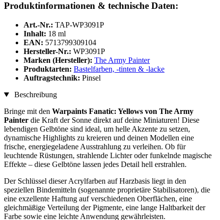
Produktinformationen & technische Daten:
Art.-Nr.:
TAP-WP3091P
Inhalt:
18 ml
EAN:
5713799309104
Hersteller-Nr.:
WP3091P
Marken (Hersteller):
The Army Painter
Produktarten:
Bastelfarben, -tinten & -lacke
Auftragstechnik:
Pinsel
Beschreibung
Bringe mit den
Warpaints Fanatic: Yellows von The Army
Painter
die Kraft der Sonne direkt auf deine Miniaturen! Diese
lebendigen Gelbtöne sind ideal, um helle Akzente zu setzen,
dynamische Highlights zu kreieren und deinen Modellen eine
frische, energiegeladene Ausstrahlung zu verleihen. Ob für
leuchtende Rüstungen, strahlende Lichter oder funkelnde magische
Effekte – diese Gelbtöne lassen jedes Detail hell erstrahlen.
Der Schlüssel dieser Acrylfarben auf Harzbasis liegt in den
speziellen Bindemitteln (sogenannte proprietäre Stabilisatoren), die
eine exzellente Haftung auf verschiedenen Oberflächen, eine
gleichmäßige Verteilung der Pigmente, eine lange Haltbarkeit der
Farbe sowie eine leichte Anwendung gewährleisten.