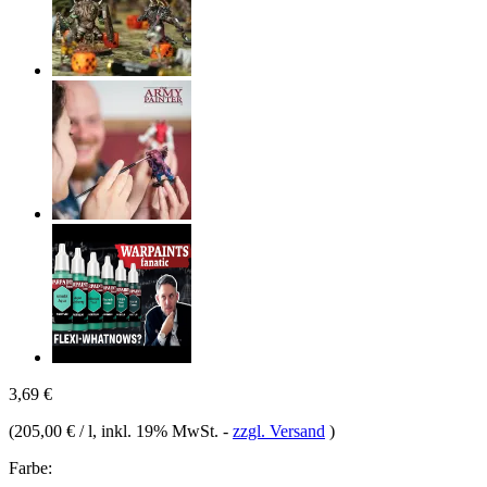
3,69 €
(
205,00 € / l
, inkl. 19% MwSt.
-
zzgl. Versand
)
Farbe: