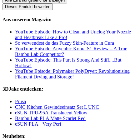
Alle Erfahrungsberichte anzeigen
Dieses Produkt bewerten
Aus unserem Magazin:
YouTube Episode: How to Clean and Unclog Your Nozzle
and Heatbreak Like a Pro!
So verwendest du das Fuzzy Skin-Feature in Cura
YouTube Episode: Anycubic Kobra S1 Review – A True
Bambu Lab Competitor?
YouTube Episode: This Part Is Strong And Stiff....But
Hollow!
YouTube Episode: Polymaker PolyDryer: Revolutionising
Filament Drying and Storage!
3DJake entdecken:
Prusa
CNC Kitchen Gewindeeinsatz Set L UNC
eSUN TPU-95A Translucent Yellow
Bambu Lab PLA Matte Scarlet Red
eSUN PLA+ Very Peri
Neuheiten: