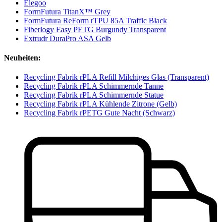
Elegoo
FormFutura TitanX™ Grey
FormFutura ReForm rTPU 85A Traffic Black
Fiberlogy Easy PETG Burgundy Transparent
Extrudr DuraPro ASA Gelb
Neuheiten:
Recycling Fabrik rPLA Refill Milchiges Glas (Transparent)
Recycling Fabrik rPLA Schimmernde Tanne
Recycling Fabrik rPLA Schimmernde Statue
Recycling Fabrik rPLA Kühlende Zitrone (Gelb)
Recycling Fabrik rPETG Gute Nacht (Schwarz)