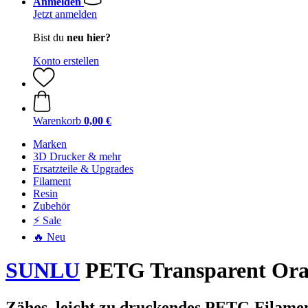
Anmelden
Jetzt anmelden
Bist du
neu hier?
Konto erstellen
Warenkorb
0,00 €
Marken
3D Drucker & mehr
Ersatzteile & Upgrades
Filament
Resin
Zubehör
⚡ Sale
🔥 Neu
SUNLU
PETG Transparent Oran
Zähes, leicht zu druckendes PETG Filame