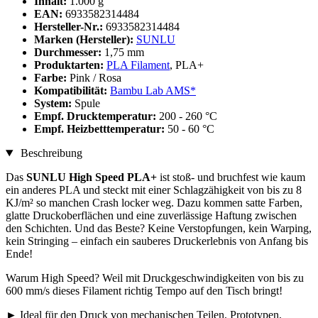
Inhalt:
1.000 g
EAN:
6933582314484
Hersteller-Nr.:
6933582314484
Marken (Hersteller):
SUNLU
Durchmesser:
1,75 mm
Produktarten:
PLA Filament
, PLA+
Farbe:
Pink / Rosa
Kompatibilität:
Bambu Lab AMS*
System:
Spule
Empf. Drucktemperatur:
200 - 260 °C
Empf. Heizbetttemperatur:
50 - 60 °C
Beschreibung
Das
SUNLU High Speed PLA+
ist stoß- und bruchfest wie kaum
ein anderes PLA und steckt mit einer Schlagzähigkeit von bis zu 8
KJ/m² so manchen Crash locker weg. Dazu kommen satte Farben,
glatte Druckoberflächen und eine zuverlässige Haftung zwischen
den Schichten. Und das Beste? Keine Verstopfungen, kein Warping,
kein Stringing – einfach ein sauberes Druckerlebnis von Anfang bis
Ende!
Warum High Speed? Weil mit Druckgeschwindigkeiten von bis zu
600 mm/s dieses Filament richtig Tempo auf den Tisch bringt!
► Ideal für den Druck von mechanischen Teilen, Prototypen,