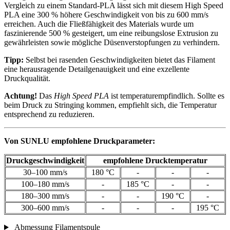
Vergleich zu einem Standard-PLA lässt sich mit diesem High Speed
PLA eine 300 % höhere Geschwindigkeit von bis zu 600 mm/s
erreichen. Auch die Fließfähigkeit des Materials wurde um
faszinierende 500 % gesteigert, um eine reibungslose Extrusion zu
gewährleisten sowie mögliche Düsenverstopfungen zu verhindern.
Tipp:
Selbst bei rasenden Geschwindigkeiten bietet das Filament
eine herausragende Detailgenauigkeit und eine exzellente
Druckqualität.
Achtung!
Das
High Speed PLA
ist temperaturempfindlich. Sollte es
beim Druck zu Stringing kommen, empfiehlt sich, die Temperatur
entsprechend zu reduzieren.
Von SUNLU empfohlene Druckparameter:
Druckgeschwindigkeit
empfohlene Drucktemperatur
30–100 mm/s
180 °C
-
-
-
100–180 mm/s
-
185 °C
-
-
180–300 mm/s
-
-
190 °C
-
300–600 mm/s
-
-
-
195 °C
Abmessung Filamentspule