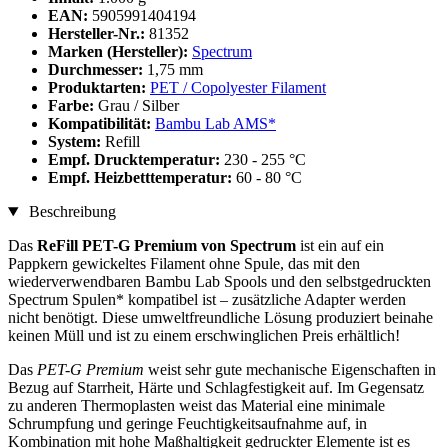
EAN:
5905991404194
Hersteller-Nr.:
81352
Marken (Hersteller):
Spectrum
Durchmesser:
1,75 mm
Produktarten:
PET / Copolyester Filament
Farbe:
Grau / Silber
Kompatibilität:
Bambu Lab AMS*
System:
Refill
Empf. Drucktemperatur:
230 - 255 °C
Empf. Heizbetttemperatur:
60 - 80 °C
Beschreibung
Das
ReFill PET-G Premium von Spectrum
ist ein auf ein
Pappkern gewickeltes Filament ohne Spule, das mit den
wiederverwendbaren Bambu Lab Spools und den selbstgedruckten
Spectrum Spulen* kompatibel ist – zusätzliche Adapter werden
nicht benötigt. Diese umweltfreundliche Lösung produziert beinahe
keinen Müll und ist zu einem erschwinglichen Preis erhältlich!
Das
PET-G Premium
weist sehr gute mechanische Eigenschaften in
Bezug auf Starrheit, Härte und Schlagfestigkeit auf. Im Gegensatz
zu anderen Thermoplasten weist das Material eine minimale
Schrumpfung und geringe Feuchtigkeitsaufnahme auf, in
Kombination mit hohe Maßhaltigkeit gedruckter Elemente ist es