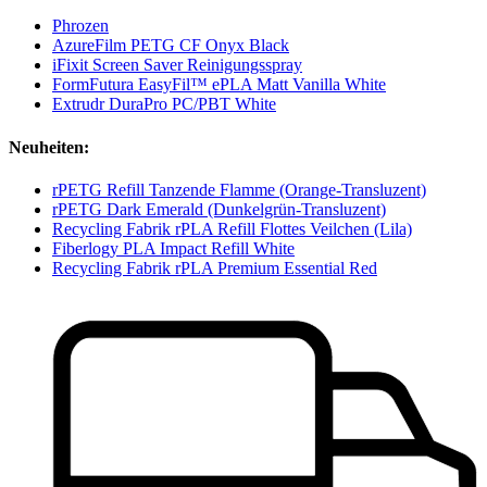
Phrozen
AzureFilm PETG CF Onyx Black
iFixit Screen Saver Reinigungsspray
FormFutura EasyFil™ ePLA Matt Vanilla White
Extrudr DuraPro PC/PBT White
Neuheiten:
rPETG Refill Tanzende Flamme (Orange-Transluzent)
rPETG Dark Emerald (Dunkelgrün-Transluzent)
Recycling Fabrik rPLA Refill Flottes Veilchen (Lila)
Fiberlogy PLA Impact Refill White
Recycling Fabrik rPLA Premium Essential Red