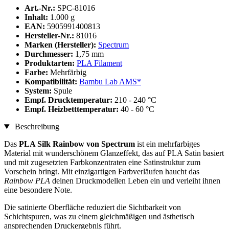
Art.-Nr.:
SPC-81016
Inhalt:
1.000 g
EAN:
5905991400813
Hersteller-Nr.:
81016
Marken (Hersteller):
Spectrum
Durchmesser:
1,75 mm
Produktarten:
PLA Filament
Farbe:
Mehrfärbig
Kompatibilität:
Bambu Lab AMS*
System:
Spule
Empf. Drucktemperatur:
210 - 240 °C
Empf. Heizbetttemperatur:
40 - 60 °C
Beschreibung
Das
PLA Silk Rainbow von Spectrum
ist ein mehrfarbiges
Material mit wunderschönem Glanzeffekt, das auf PLA Satin basiert
und mit zugesetzten Farbkonzentraten eine Satinstruktur zum
Vorschein bringt. Mit einzigartigen Farbverläufen haucht das
Rainbow PLA
deinen Druckmodellen Leben ein und verleiht ihnen
eine besondere Note.
Die satinierte Oberfläche reduziert die Sichtbarkeit von
Schichtspuren, was zu einem gleichmäßigen und ästhetisch
ansprechenden Druckergebnis führt.