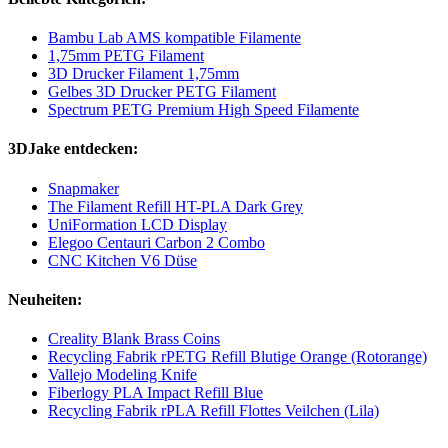
Bambu Lab AMS kompatible Filamente
1,75mm PETG Filament
3D Drucker Filament 1,75mm
Gelbes 3D Drucker PETG Filament
Spectrum PETG Premium High Speed Filamente
3DJake entdecken:
Snapmaker
The Filament Refill HT-PLA Dark Grey
UniFormation LCD Display
Elegoo Centauri Carbon 2 Combo
CNC Kitchen V6 Düse
Neuheiten:
Creality Blank Brass Coins
Recycling Fabrik rPETG Refill Blutige Orange (Rotorange)
Vallejo Modeling Knife
Fiberlogy PLA Impact Refill Blue
Recycling Fabrik rPLA Refill Flottes Veilchen (Lila)