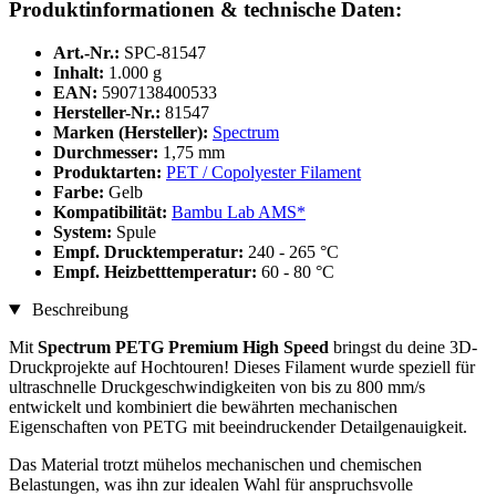
Produktinformationen & technische Daten:
Art.-Nr.:
SPC-81547
Inhalt:
1.000 g
EAN:
5907138400533
Hersteller-Nr.:
81547
Marken (Hersteller):
Spectrum
Durchmesser:
1,75 mm
Produktarten:
PET / Copolyester Filament
Farbe:
Gelb
Kompatibilität:
Bambu Lab AMS*
System:
Spule
Empf. Drucktemperatur:
240 - 265 °C
Empf. Heizbetttemperatur:
60 - 80 °C
Beschreibung
Mit
Spectrum PETG Premium High Speed
bringst du deine 3D-
Druckprojekte auf Hochtouren! Dieses Filament wurde speziell für
ultraschnelle Druckgeschwindigkeiten von bis zu 800 mm/s
entwickelt und kombiniert die bewährten mechanischen
Eigenschaften von PETG mit beeindruckender Detailgenauigkeit.
Das Material trotzt mühelos mechanischen und chemischen
Belastungen, was ihn zur idealen Wahl für anspruchsvolle