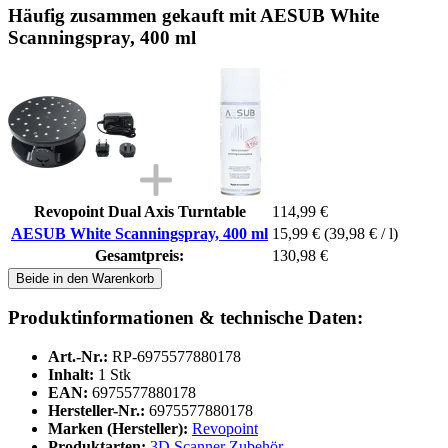
Häufig zusammen gekauft mit AESUB White
Scanningspray, 400 ml
Revopoint Dual Axis Turntable
114,99 €
AESUB White Scanningspray, 400 ml
15,99 €
(39,98 € / l)
Gesamtpreis:
130,98 €
Beide in den Warenkorb
Produktinformationen & technische Daten:
Art.-Nr.:
RP-6975577880178
Inhalt:
1 Stk
EAN:
6975577880178
Hersteller-Nr.:
6975577880178
Marken (Hersteller):
Revopoint
Produktarten:
3D Scanner Zubehör