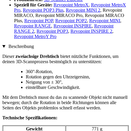
Speziell für Geräte:
Revopoint MetroX
,
Revopoint MetroX
Pro
,
Revopoint POP3 Plus
,
Revopoint MINI 2
, Revopoint
MIRACO, Revopoint MIRACO Pro, Revopoint MIRACO
Plus,
Revopoint POP
,
Revopoint POP2
,
Revopoint MINI
,
Revopoint RANGE
,
Revopoint INSPIRE
,
Revopoint
RANGE 2
,
Revopoint POP3
,
Revopoint INSPIRE 2
,
Revopoint MetroY Pro
Beschreibung
Dieser
zweiachsige Drehtisch
bietet nützliche Funktionen, um
deinen 3D-Scannprozess bestmöglich zu unterstützen:
360°-Rotation,
Rotation gegen den Uhrzeigersinn,
Neigung von ± 30°,
einstellbare Geschwindigkeit.
Mit dem Drehtisch musst du das zu scannende Objekt nicht manuell
bewegen; durch die Rotation in beide Richtungen können alle
Seiten des Objekts problemlos schnell erfasst werden.
Technische Spezifikationen:
Gewicht
771 g