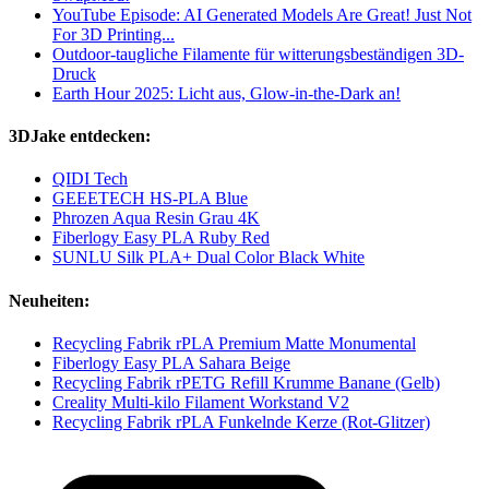
YouTube Episode: AI Generated Models Are Great! Just Not
For 3D Printing...
Outdoor-taugliche Filamente für witterungsbeständigen 3D-
Druck
Earth Hour 2025: Licht aus, Glow-in-the-Dark an!
3DJake entdecken:
QIDI Tech
GEEETECH HS-PLA Blue
Phrozen Aqua Resin Grau 4K
Fiberlogy Easy PLA Ruby Red
SUNLU Silk PLA+ Dual Color Black White
Neuheiten:
Recycling Fabrik rPLA Premium Matte Monumental
Fiberlogy Easy PLA Sahara Beige
Recycling Fabrik rPETG Refill Krumme Banane (Gelb)
Creality Multi-kilo Filament Workstand V2
Recycling Fabrik rPLA Funkelnde Kerze (Rot-Glitzer)