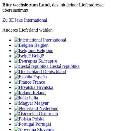
Bitte wechsle zum Land
, das mit deiner Lieferadresse
übereinstimmt.
Zu 3DJake International
Anderes Lieferland wählen
International
Belgien
Belgique
België
България
Česká republika
Deutschland
España
France
Hrvatska
Ireland
Italia
Magyar
Nederland
Österreich
Polska
Portugal
Slovenija