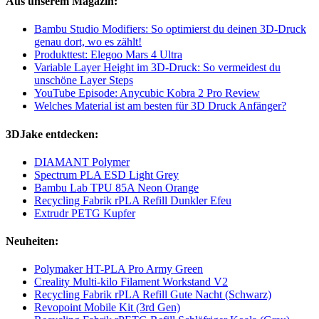
Aus unserem Magazin:
Bambu Studio Modifiers: So optimierst du deinen 3D-Druck
genau dort, wo es zählt!
Produkttest: Elegoo Mars 4 Ultra
Variable Layer Height im 3D-Druck: So vermeidest du
unschöne Layer Steps
YouTube Episode: Anycubic Kobra 2 Pro Review
Welches Material ist am besten für 3D Druck Anfänger?
3DJake entdecken:
DIAMANT Polymer
Spectrum PLA ESD Light Grey
Bambu Lab TPU 85A Neon Orange
Recycling Fabrik rPLA Refill Dunkler Efeu
Extrudr PETG Kupfer
Neuheiten:
Polymaker HT-PLA Pro Army Green
Creality Multi-kilo Filament Workstand V2
Recycling Fabrik rPLA Refill Gute Nacht (Schwarz)
Revopoint Mobile Kit (3rd Gen)