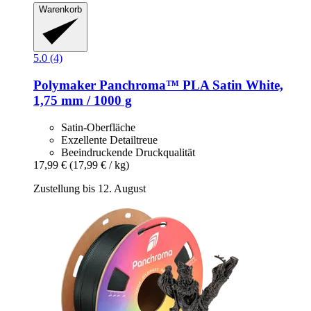
Warenkorb
5.0 (4)
Polymaker
Panchroma™ PLA Satin White,
1,75 mm / 1000 g
Satin-Oberfläche
Exzellente Detailtreue
Beeindruckende Druckqualität
17,99 €
(17,99 € / kg)
Zustellung bis 12. August