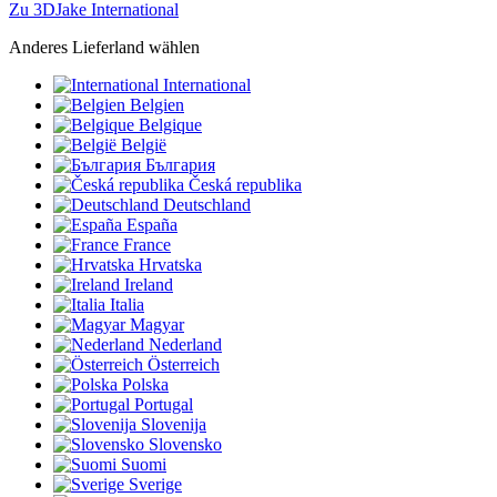
Zu 3DJake International
Anderes Lieferland wählen
International
Belgien
Belgique
België
България
Česká republika
Deutschland
España
France
Hrvatska
Ireland
Italia
Magyar
Nederland
Österreich
Polska
Portugal
Slovenija
Slovensko
Suomi
Sverige