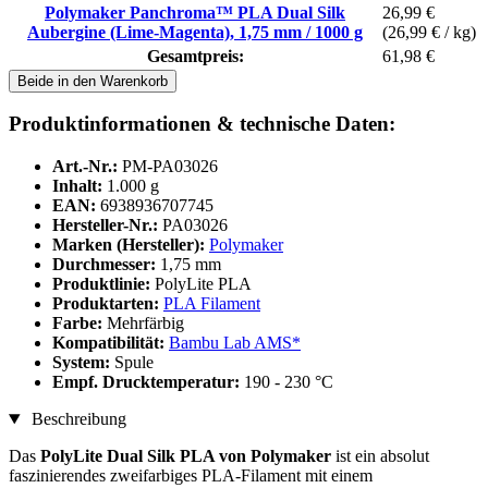
Polymaker Panchroma™ PLA Dual Silk
26,99 €
Aubergine (Lime-Magenta), 1,75 mm / 1000 g
(26,99 € / kg)
Gesamtpreis:
61,98 €
Beide in den Warenkorb
Produktinformationen & technische Daten:
Art.-Nr.:
PM-PA03026
Inhalt:
1.000 g
EAN:
6938936707745
Hersteller-Nr.:
PA03026
Marken (Hersteller):
Polymaker
Durchmesser:
1,75 mm
Produktlinie:
PolyLite PLA
Produktarten:
PLA Filament
Farbe:
Mehrfärbig
Kompatibilität:
Bambu Lab AMS*
System:
Spule
Empf. Drucktemperatur:
190 - 230 °C
Beschreibung
Das
PolyLite Dual Silk PLA von Polymaker
ist ein absolut
faszinierendes zweifarbiges PLA-Filament mit einem