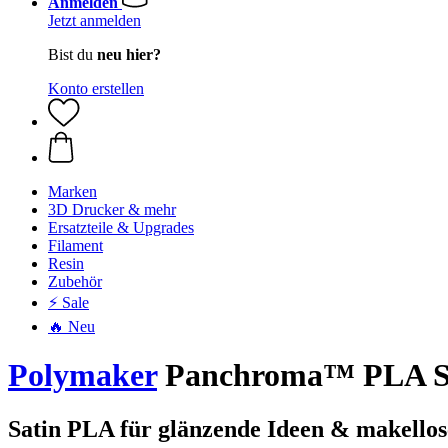
Anmelden
Jetzt anmelden
Bist du
neu hier?
Konto erstellen
Marken
3D Drucker & mehr
Ersatzteile & Upgrades
Filament
Resin
Zubehör
⚡ Sale
🔥 Neu
Polymaker
Panchroma™ PLA Sat
Satin PLA für glänzende Ideen & makellos