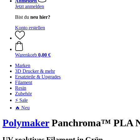
Anmelden
Jetzt anmelden
Bist du
neu hier?
Konto erstellen
Warenkorb
0,00 €
Marken
3D Drucker & mehr
Ersatzteile & Upgrades
Filament
Resin
Zubehör
⚡ Sale
🔥 Neu
Polymaker
Panchroma™ PLA Neo
UV reaktives Filament in Grün