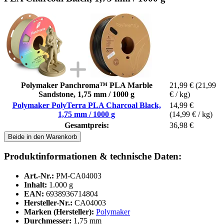
Polymaker Panchroma™ PLA Marble
21,99 €
(21,99
Sandstone, 1,75 mm / 1000 g
€ / kg)
Polymaker PolyTerra PLA Charcoal Black,
14,99 €
1,75 mm / 1000 g
(14,99 € / kg)
Gesamtpreis:
36,98 €
Beide in den Warenkorb
Produktinformationen & technische Daten:
Art.-Nr.:
PM-CA04003
Inhalt:
1.000 g
EAN:
6938936714804
Hersteller-Nr.:
CA04003
Marken (Hersteller):
Polymaker
Durchmesser:
1,75 mm