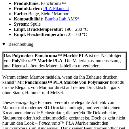
Produktlinie:
Panchroma™
Produktarten:
PLA Filament
Farbe:
Beige, Stein / Marmor
Kompatibilität:
Bambu Lab AMS*
System:
Spule
Empf. Drucktemperatur:
190 - 230 °C
Empf. Heizbetttemperatur:
25 - 60 °C
Beschreibung
Das
Polymaker Panchroma™ Marble PLA
ist der Nachfolger
von
PolyTerra™ Marble PLA
. Die Materialzusammensetzung
und Eigenschaften des Materials bleiben unverändert.
Warum echten Marmor meißeln, wenn du ihn Zuhause drucken
kannst? Mit
Panchroma™ PLA Marble von Polymaker
holst du
dir die Eleganz von Marmor direkt auf deinen Drucktisch – ganz
ohne Staub, Hammer und Meißel.
Dieses einzigartige Filament vereint die elegante Ästhetik von
Marmor mit moderner 3D-Drucktechnologie, und verleiht deinen
Kreationen eine edle Steinstruktur, die perfekt für Dekoobjekte,
Skulpturen oder Architekturmodelle geeignet ist. Doch es geht nicht
nur um den Look –
Panchroma™ PLA Marble
macht den
Druckprozess zum Kinderspiel. Dank seiner Benutzerfreundlichkeit