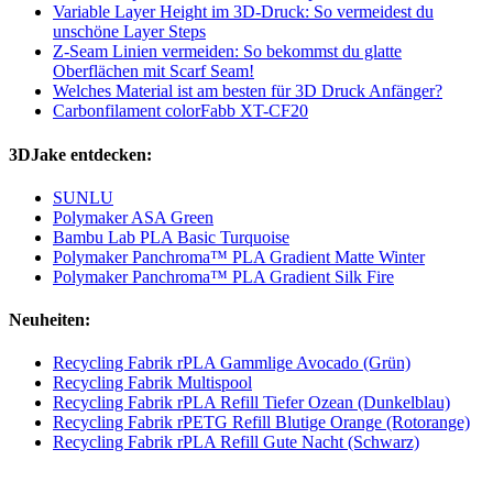
Variable Layer Height im 3D-Druck: So vermeidest du
unschöne Layer Steps
Z-Seam Linien vermeiden: So bekommst du glatte
Oberflächen mit Scarf Seam!
Welches Material ist am besten für 3D Druck Anfänger?
Carbonfilament colorFabb XT-CF20
3DJake entdecken:
SUNLU
Polymaker ASA Green
Bambu Lab PLA Basic Turquoise
Polymaker Panchroma™ PLA Gradient Matte Winter
Polymaker Panchroma™ PLA Gradient Silk Fire
Neuheiten:
Recycling Fabrik rPLA Gammlige Avocado (Grün)
Recycling Fabrik Multispool
Recycling Fabrik rPLA Refill Tiefer Ozean (Dunkelblau)
Recycling Fabrik rPETG Refill Blutige Orange (Rotorange)
Recycling Fabrik rPLA Refill Gute Nacht (Schwarz)