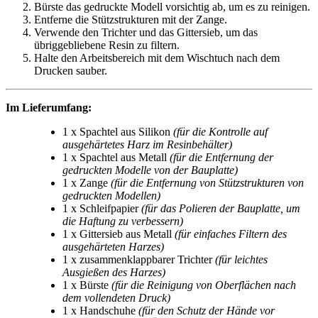
Bürste das gedruckte Modell vorsichtig ab, um es zu reinigen.
Entferne die Stützstrukturen mit der Zange.
Verwende den Trichter und das Gittersieb, um das
übriggebliebene Resin zu filtern.
Halte den Arbeitsbereich mit dem Wischtuch nach dem
Drucken sauber.
Im Lieferumfang:
1 x Spachtel aus Silikon
(für die Kontrolle auf
ausgehärtetes Harz im Resinbehälter)
1 x Spachtel aus Metall
(für die Entfernung der
gedruckten Modelle von der Bauplatte)
1 x Zange
(für die Entfernung von Stützstrukturen von
gedruckten Modellen)
1 x Schleifpapier
(für das Polieren der Bauplatte, um
die Haftung zu verbessern)
1 x Gittersieb aus Metall
(für einfaches Filtern des
ausgehärteten Harzes)
1 x zusammenklappbarer Trichter
(für leichtes
Ausgießen des Harzes)
1 x Bürste
(für die Reinigung von Oberflächen nach
dem vollendeten Druck)
1 x Handschuhe
(für den Schutz der Hände vor