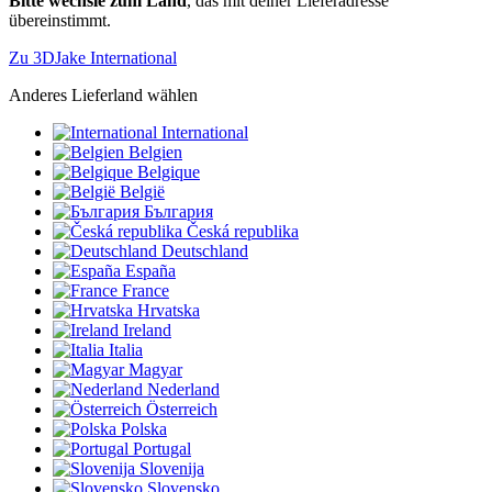
Bitte wechsle zum Land
, das mit deiner Lieferadresse
übereinstimmt.
Zu 3DJake International
Anderes Lieferland wählen
International
Belgien
Belgique
België
България
Česká republika
Deutschland
España
France
Hrvatska
Ireland
Italia
Magyar
Nederland
Österreich
Polska
Portugal
Slovenija
Slovensko