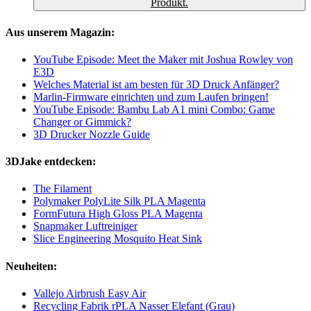
Produkt.
Aus unserem Magazin:
YouTube Episode: Meet the Maker mit Joshua Rowley von
E3D
Welches Material ist am besten für 3D Druck Anfänger?
Marlin-Firmware einrichten und zum Laufen bringen!
YouTube Episode: Bambu Lab A1 mini Combo: Game
Changer or Gimmick?
3D Drucker Nozzle Guide
3DJake entdecken:
The Filament
Polymaker PolyLite Silk PLA Magenta
FormFutura High Gloss PLA Magenta
Snapmaker Luftreiniger
Slice Engineering Mosquito Heat Sink
Neuheiten:
Vallejo Airbrush Easy Air
Recycling Fabrik rPLA Nasser Elefant (Grau)