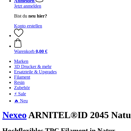
Anmelden
Jetzt anmelden
Bist du
neu hier?
Konto erstellen
Warenkorb
0,00 €
Marken
3D Drucker & mehr
Ersatzteile & Upgrades
Filament
Resin
Zubehör
⚡ Sale
🔥 Neu
Nexeo
ARNITEL®ID 2045 Natu
Hochflexibles TPC Filament in Natur