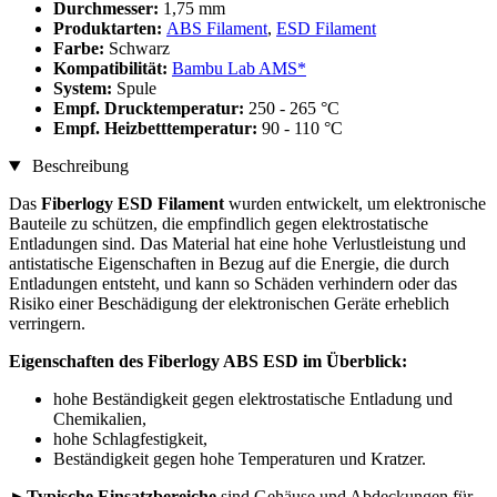
Durchmesser:
1,75 mm
Produktarten:
ABS Filament
,
ESD Filament
Farbe:
Schwarz
Kompatibilität:
Bambu Lab AMS*
System:
Spule
Empf. Drucktemperatur:
250 - 265 °C
Empf. Heizbetttemperatur:
90 - 110 °C
Beschreibung
Das
Fiberlogy ESD Filament
wurden entwickelt, um elektronische
Bauteile zu schützen, die empfindlich gegen elektrostatische
Entladungen sind. Das Material hat eine hohe Verlustleistung und
antistatische Eigenschaften in Bezug auf die Energie, die durch
Entladungen entsteht, und kann so Schäden verhindern oder das
Risiko einer Beschädigung der elektronischen Geräte erheblich
verringern.
Eigenschaften des Fiberlogy ABS ESD im Überblick:
hohe Beständigkeit gegen elektrostatische Entladung und
Chemikalien,
hohe Schlagfestigkeit,
Beständigkeit gegen hohe Temperaturen und Kratzer.
►
Typische Einsatzbereiche
sind Gehäuse und Abdeckungen für