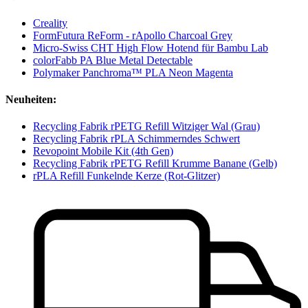
Creality
FormFutura ReForm - rApollo Charcoal Grey
Micro-Swiss CHT High Flow Hotend für Bambu Lab
colorFabb PA Blue Metal Detectable
Polymaker Panchroma™ PLA Neon Magenta
Neuheiten:
Recycling Fabrik rPETG Refill Witziger Wal (Grau)
Recycling Fabrik rPLA Schimmerndes Schwert
Revopoint Mobile Kit (4th Gen)
Recycling Fabrik rPETG Refill Krumme Banane (Gelb)
rPLA Refill Funkelnde Kerze (Rot-Glitzer)